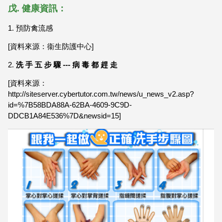
戊. 健康資訊：
1.
預防禽流感
[資料來源：衞生防護中心]
2.
洗 手 五 步 驟 --- 病 毒 都 趕 走
[資料來源：
http://siteserver.cybertutor.com.tw/news/u_news_v2.asp?
id=%7B58BDA88A-62BA-4609-9C9D-
DDCB1A84E536%7D&newsid=15]