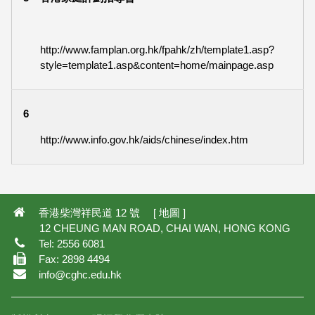
http://www.famplan.org.hk/fpahk/zh/template1.asp?
style=template1.asp&content=home/mainpage.asp
6
http://www.info.gov.hk/aids/chinese/index.htm
3,907
香港柴灣祥民道 12 號 [
地圖
]
12 CHEUNG MAN ROAD, CHAI WAN, HONG KONG
Tel: 2556 6081
Fax: 2898 4494
info@cghc.edu.hk