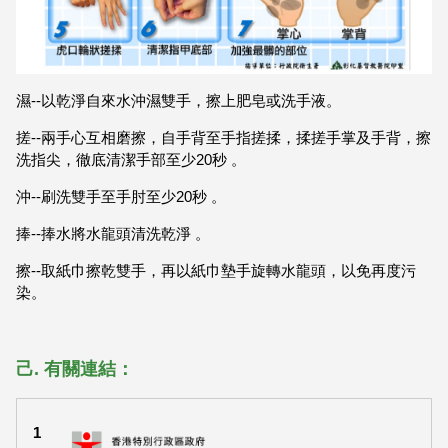
濕--以乾淨自來水沖濕雙手，擦上肥皂或洗手液。
搓--兩手心互相磨擦，自手背至手指搓揉，揉搓手掌及手背，擦
洗指尖，徹底清潔手部至少20秒 。
沖--刷洗雙手至手肘至少20秒 。
捧--捧水將水龍頭清洗乾淨 。
擦--取紙巾擦乾雙手，再以紙巾墊手旋轉水龍頭，以免再度污
染。
己. 有關連結：
1