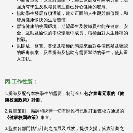
小組及單位；以學校為軸心，聯繫家庭及社區的力量，增
強所有學生及教職員關注自己身心健康的發展。
協助學生發展各項潛能，建立正面的人生觀與價值觀，和
發展健康愉快的生活習慣。
營造健康的校園環境，期望學生及教職員都能在健康、安
全、互助及愉快的學校環境中成長，積極面對人生種種的
挑戰。
以開放、務實、關懷及積極的態度來面對各個懷疑及確認
的吸毒個案，及早辨識及協助有需要幫助的學生，使其重
入正軌。
丙.工作性質：
1.辨識及配合本校學生的需要，制訂全年
包含禁毒元素的《健
康校園政策》計劃。
2.負責策劃、協調和統籌一切有關推行已制訂並獲校方通過的
《健康校園政策》
事宜。
3.監察各部門執行計劃之進展及成效，提供支援，落實計劃之