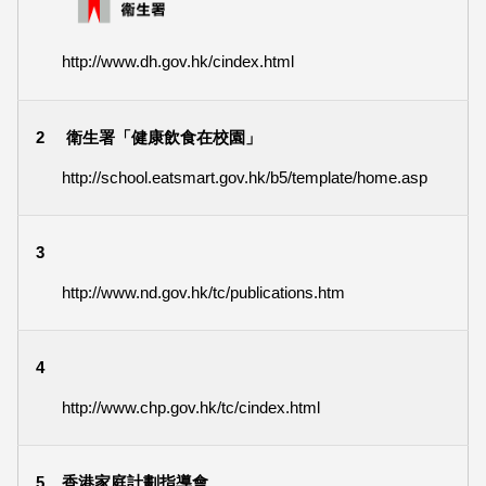
http://www.dh.gov.hk/cindex.html
2
衛生署「健康飲食在校園」
http://school.eatsmart.gov.hk/b5/template/home.asp
3
http://www.nd.gov.hk/tc/publications.htm
4
http://www.chp.gov.hk/tc/cindex.html
5
香港家庭計劃指導會