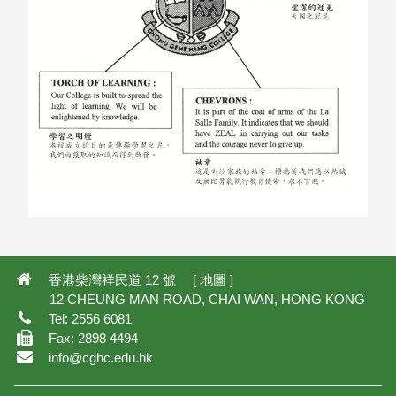
香港柴灣祥民道 12 號 [
地圖
]
12 CHEUNG MAN ROAD, CHAI WAN, HONG KONG
Tel: 2556 6081
Fax: 2898 4494
info@cghc.edu.hk