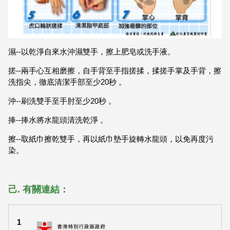
濕--以乾淨自來水沖濕雙手，擦上肥皂或洗手液。
搓--兩手心互相磨擦，自手背至手指搓揉，揉搓手掌及手背，擦
洗指尖，徹底清潔手部至少20秒 。
沖--刷洗雙手至手肘至少20秒 。
捧--捧水將水龍頭清洗乾淨 。
擦--取紙巾擦乾雙手，再以紙巾墊手旋轉水龍頭，以免再度污
染。
己. 有關連結：
1