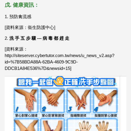
戊. 健康資訊：
1.
預防禽流感
[資料來源：衞生防護中心]
2.
洗 手 五 步 驟 --- 病 毒 都 趕 走
[資料來源：
http://siteserver.cybertutor.com.tw/news/u_news_v2.asp?
id=%7B58BDA88A-62BA-4609-9C9D-
DDCB1A84E536%7D&newsid=15]