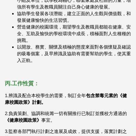
小組及單位；以學校為軸心，聯繫家庭及社區的力量，增
強所有學生及教職員關注自己身心健康的發展。
協助學生發展各項潛能，建立正面的人生觀與價值觀，和
發展健康愉快的生活習慣。
營造健康的校園環境，期望學生及教職員都能在健康、安
全、互助及愉快的學校環境中成長，積極面對人生種種的
挑戰。
以開放、務實、關懷及積極的態度來面對各個懷疑及確認
的吸毒個案，及早辨識及協助有需要幫助的學生，使其重
入正軌。
丙.工作性質：
1.辨識及配合本校學生的需要，制訂全年
包含禁毒元素的《健
康校園政策》計劃。
2.負責策劃、協調和統籌一切有關推行已制訂並獲校方通過的
《健康校園政策》
事宜。
3.監察各部門執行計劃之進展及成效，提供支援，落實計劃之