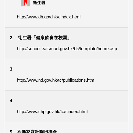
http://www.dh.gov.hk/cindex.html
2
衛生署「健康飲食在校園」
http://school.eatsmart.gov.hk/b5/template/home.asp
3
http://www.nd.gov.hk/tc/publications.htm
4
http://www.chp.gov.hk/tc/cindex.html
5
香港家庭計劃指導會