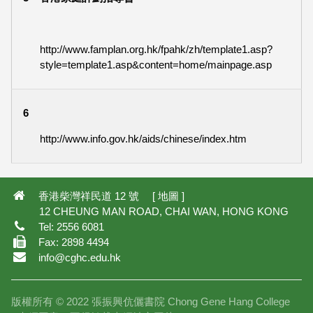
http://www.famplan.org.hk/fpahk/zh/template1.asp?
style=template1.asp&content=home/mainpage.asp
6
http://www.info.gov.hk/aids/chinese/index.htm
香港柴灣祥民道 12 號 [
地圖
]
12 CHEUNG MAN ROAD, CHAI WAN, HONG KONG
Tel: 2556 6081
Fax: 2898 4494
info@cghc.edu.hk
版權所有 © 2022 張振興伉儷書院 Chong Gene Hang College