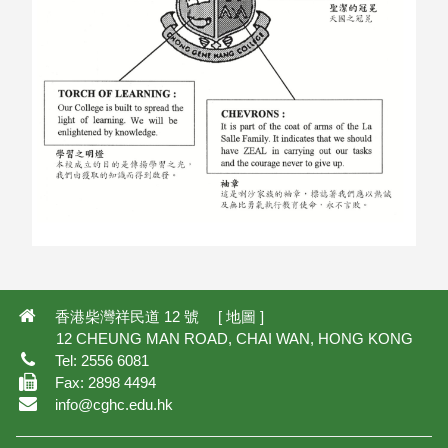
香港柴灣祥民道 12 號 [
地圖
]
12 CHEUNG MAN ROAD, CHAI WAN, HONG KONG
Tel: 2556 6081
Fax: 2898 4494
info@cghc.edu.hk