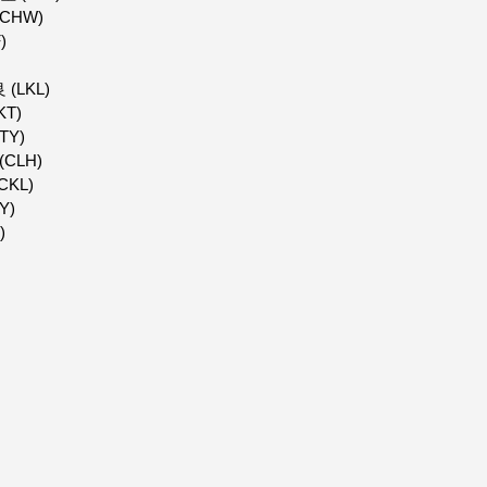
 (CHW)
F)
良 (LKL)
KT)
LTY)
 (CLH)
(CKL)
YY)
)