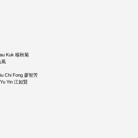
Chau Kuk 楊秋菊
黎逸風
iu Chi Fong 廖智芳
g Yu Yin 江如賢