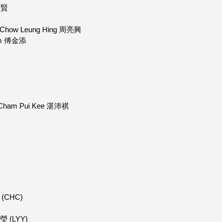
江如賢
 Chow Leung Hing 周亮興
Tim 傅金添
 Cham Pui Kee 湛沛祺
)
灝 (CHC)
盈瑩 (LYY)