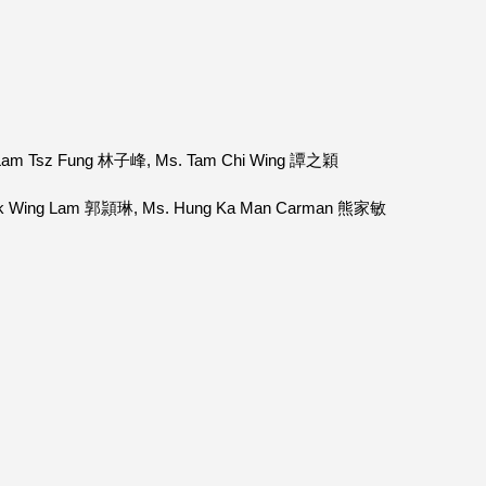
. Lam Tsz Fung 林子峰, Ms. Tam Chi Wing 譚之穎
 Kwok Wing Lam 郭頴琳, Ms. Hung Ka Man Carman 熊家敏