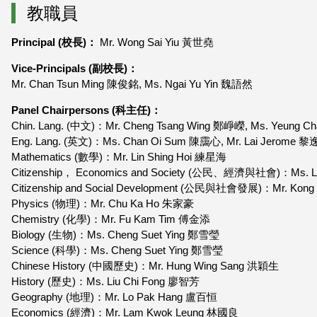
教職員
Principal (校長)：
Mr. Wong Sai Yiu 黃世堯
Vice-Principals (副校長)：
Mr. Chan Tsun Ming 陳俊銘, Ms. Ngai Yu Yin 魏語然
Panel Chairpersons (科主任)：
Chin. Lang. (中文)：Mr. Cheng Tsang Wing 鄭崢嶸, Ms. Yeung 
Eng. Lang. (英文)：Ms. Chan Oi Sum 陳靄心, Mr. Lai Jerome 
Mathematics (數學)：Mr. Lin Shing Hoi 練星海
Citizenship， Economics and Society (公民、經濟與社會)：Ms. L
Citizenship and Social Development (公民與社會發展)：Mr. Kon
Physics (物理)：Mr. Chu Ka Ho 朱家豪
Chemistry (化學)：Mr. Fu Kam Tim 傅金添
Biology (生物)：Ms. Cheng Suet Ying 鄭雪瑩
Science (科學)：Ms. Cheng Suet Ying 鄭雪瑩
Chinese History (中國歷史)：Mr. Hung Wing Sang 洪穎生
History (歷史)：Ms. Liu Chi Fong 廖智芳
Geography (地理)：Mr. Lo Pak Hang 盧百恒
Economics (經濟)：Mr. Lam Kwok Leung 林國良