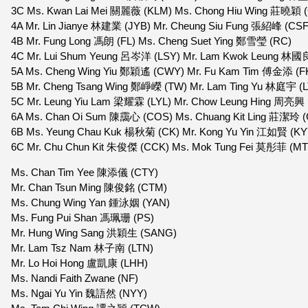
3C Ms. Kwan Lai Mei 關麗薇 (KLM) Ms. Chong Hiu Wing 莊曉穎
4A Mr. Lin Jianye 林建業 (JYB) Mr. Cheung Siu Fung 張紹峰 (CS
4B Mr. Fung Long 馮朗 (FL) Ms. Cheng Suet Ying 鄭雪瑩 (RC)
4C Mr. Lui Shum Yeung 呂岑洋 (LSY) Mr. Lam Kwok Leung 林國
5A Ms. Cheng Wing Yiu 鄭穎遙 (CWY) Mr. Fu Kam Tim 傅金添 (F
5B Mr. Cheng Tsang Wing 鄭崢嶸 (TW) Mr. Lam Ting Yu 林庭宇 (
5C Mr. Leung Yiu Lam 梁耀霖 (LYL) Mr. Chow Leung Hing 周亮興
6A Ms. Chan Oi Sum 陳靄心 (COS) Ms. Chuang Kit Ling 莊潔玲 
6B Ms. Yeung Chau Kuk 楊秋菊 (CK) Mr. Kong Yu Yin 江如賢 (K
6C Mr. Chu Chun Kit 朱俊傑 (CCK) Ms. Mok Tung Fei 莫彤菲 (MT
Ms. Chan Tim Yee 陳添儀 (CTY)
Mr. Chan Tsun Ming 陳俊銘 (CTM)
Ms. Chung Wing Yan 鍾泳姻 (YAN)
Ms. Fung Pui Shan 馮珮珊 (PS)
Mr. Hung Wing Sang 洪穎生 (SANG)
Mr. Lam Tsz Nam 林子南 (LTN)
Mr. Lo Hoi Hong 盧凱康 (LHH)
Ms. Nandi Faith Zwane (NF)
Ms. Ngai Yu Yin 魏語然 (NYY)