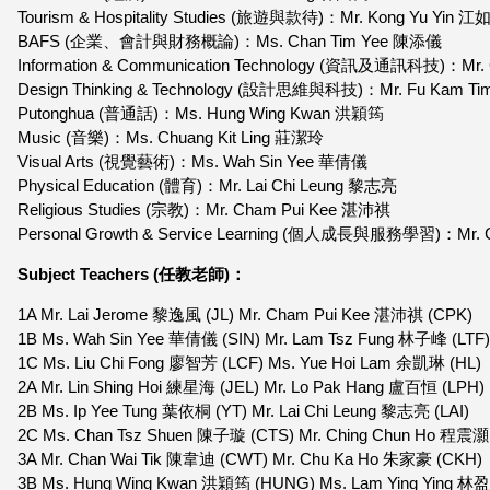
Tourism & Hospitality Studies (旅遊與款待)：Mr. Kong Yu Yin 
BAFS (企業、會計與財務概論)：Ms. Chan Tim Yee 陳添儀
Information & Communication Technology (資訊及通訊科技)：Mr.
Design Thinking & Technology (設計思維與科技)：Mr. Fu Kam 
Putonghua (普通話)：Ms. Hung Wing Kwan 洪穎筠
Music (音樂)：Ms. Chuang Kit Ling 莊潔玲
Visual Arts (視覺藝術)：Ms. Wah Sin Yee 華倩儀
Physical Education (體育)：Mr. Lai Chi Leung 黎志亮
Religious Studies (宗教)：Mr. Cham Pui Kee 湛沛祺
Personal Growth & Service Learning (個人成長與服務學習)：Mr.
Subject Teachers (任教老師)：
1A Mr. Lai Jerome 黎逸風 (JL) Mr. Cham Pui Kee 湛沛祺 (CPK)
1B Ms. Wah Sin Yee 華倩儀 (SIN) Mr. Lam Tsz Fung 林子峰 (LTF
1C Ms. Liu Chi Fong 廖智芳 (LCF) Ms. Yue Hoi Lam 余凱琳 (HL)
2A Mr. Lin Shing Hoi 練星海 (JEL) Mr. Lo Pak Hang 盧百恒 (LPH)
2B Ms. Ip Yee Tung 葉依桐 (YT) Mr. Lai Chi Leung 黎志亮 (LAI)
2C Ms. Chan Tsz Shuen 陳子璇 (CTS) Mr. Ching Chun Ho 程震
3A Mr. Chan Wai Tik 陳韋迪 (CWT) Mr. Chu Ka Ho 朱家豪 (CKH)
3B Ms. Hung Wing Kwan 洪穎筠 (HUNG) Ms. Lam Ying Ying 林