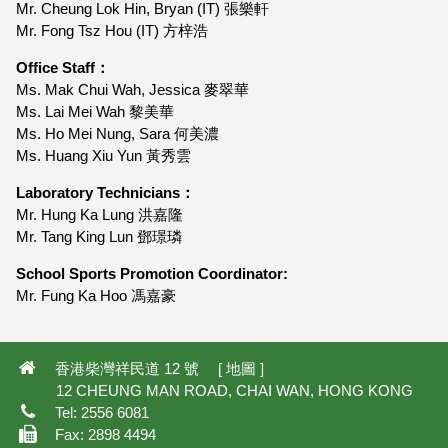
Mr. Cheung Lok Hin, Bryan (IT) 張樂軒
Mr. Fong Tsz Hou (IT) 方梓浩
Office Staff：
Ms. Mak Chui Wah, Jessica 麥翠華
Ms. Lai Mei Wah 黎美華
Ms. Ho Mei Nung, Sara 何美濃
Ms. Huang Xiu Yun 黃秀雲
Laboratory Technicians：
Mr. Hung Ka Lung 洪嘉隆
Mr. Tang King Lun 鄧璟璘
School Sports Promotion Coordinator:
Mr. Fung Ka Hoo 馮嘉豪
香港柴灣祥民道 12 號 [
地圖
]
12 CHEUNG MAN ROAD, CHAI WAN, HONG KONG
Tel: 2556 6081
Fax: 2898 4494