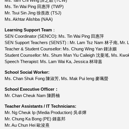
Ms. Tam Chi Wing 譚之穎 (TCW)
Ms. Tin Wai Ping 田惠萍 (TWP)
Mr. Tsui Sin Jing 徐羨政 (TSJ)
Ms. Akhtar Alishba (NAA)
Learning Support Team
：
SEN Coordinator (SENCO): Ms. Tin Wai Ping 田惠萍
SEN Support Teachers (SENST) : Mr. Lam Tsz Nam 林子南, Mr
Teacher & Student Counsellor: Ms. Chung Wing Yan 鍾泳姻
Student Counsellor: Ms. Shum Man Yiu Caileigh 沈曼瑤, Ms.
Speech Therapist: Ms. Lam Wai Ka, Jessica 林瑋嘉
School Social Worker:
Ms. Chan Shuk Fong 陳淑芳, Ms. Mak Pui Ieng 麥珮螢
School Executive Officer：
Mr. Chan Cheuk Nam 陳爵楠
Teacher Assistants / IT Technicians:
Mr. Ng Cheuk Ip (Media Production) 吳卓燁
Mr. Chung Ka Bong (PE) 鍾嘉邦
Mr. Au Chun Hei 歐浚熹