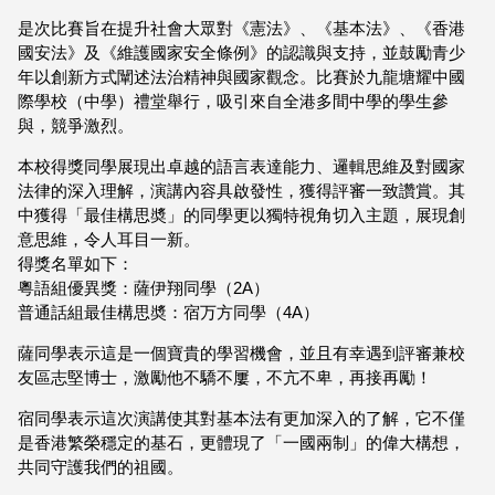
是次比賽旨在提升社會大眾對《憲法》、《基本法》、《香港
國安法》及《維護國家安全條例》的認識與支持，並鼓勵青少
年以創新方式闡述法治精神與國家觀念。比賽於九龍塘耀中國
際學校（中學）禮堂舉行，吸引來自全港多間中學的學生參
與，競爭激烈。
本校得獎同學展現出卓越的語言表達能力、邏輯思維及對國家
法律的深入理解，演講內容具啟發性，獲得評審一致讚賞。其
中獲得「最佳構思奬」的同學更以獨特視角切入主題，展現創
意思維，令人耳目一新。
得獎名單如下：
粵語組優異獎：薩伊翔同學（2A）
普通話組最佳構思奬：宿万方同學（4A）
薩同學表示這是一個寶貴的學習機會，並且有幸遇到評審兼校
友區志堅博士，激勵他不驕不屢，不亢不卑，再接再勵！
宿同學表示這次演講使其對基本法有更加深入的了解，它不僅
是香港繁榮穩定的基石，更體現了「一國兩制」的偉大構想，
共同守護我們的祖國。