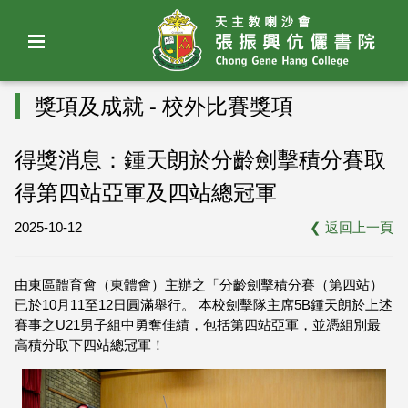
獎項及成就 - 校外比賽獎項
得獎消息：鍾天朗於分齡劍擊積分賽取
得第四站亞軍及四站總冠軍
2025-10-12
❮
返回上一頁
由東區體育會（東體會）主辦之「分齡劍擊積分賽（第四站）
已於10月11至12日圓滿舉行。 本校劍擊隊主席5B鍾天朗於上述
賽事之U21男子組中勇奪佳績，包括第四站亞軍，並憑組別最
高積分取下⁠四站總冠軍！