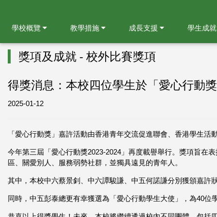
學校概覽
教學措施
成長支援
學生成
獎項及成就 - 校外比賽獎項
得獎消息：本校四位學生於「愛心行動獎
2025-01-12
「愛⼼⾏動獎」嘉許活動由香港青年交流促進聯會、香港學生活
今年第三屆「愛心行動獎2023-2024」再度載譽舉行。獎項旨在表
區、關愛別人、服務弱勢社群，並獨具遠見的青年人。
其中，本校中六蔡景釗、中六譚駿謙、中五何諾謙分別獲頒嘉許
同時，中五彭泰總更有幸獲選為「愛心行動學生大使」，為40位
恭喜以上得獎學生！未來，本校將繼續透過校內不同團體，包括