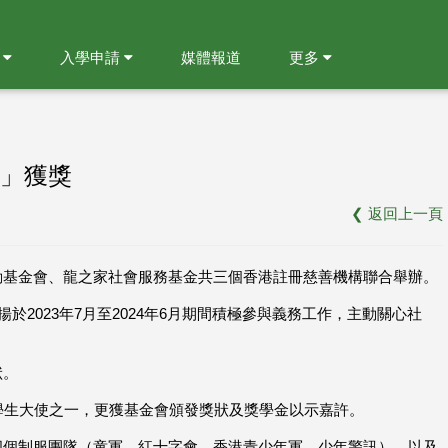
就
入學申請
媒體報道
更多
」獲獎
❮
返回上一頁
動基金會、龍之家社會服務基金共三個香港註冊慈善機構聯合舉辦。
揚於2023年7月至2024年6月期間積極參與義務工作，主動關心社
狀。
學生大使之一，更獲基金會頒發獎狀及獎學金以示嘉許。
四個制服團隊（童軍、紅十字會、香港青少年軍、少年警訊），以及