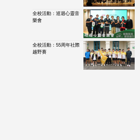
全校活動：巡迴心靈音
樂會
全校活動：55周年社際
越野賽