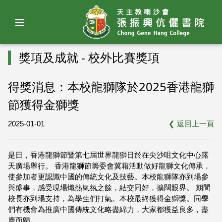
獎項及成就 - 校外比賽獎項
得獎消息：本校龍獅隊於2025香港龍獅
節獲得金獅獎
2025-01-01
❮
返回上一頁
是日，香港龍獅節暨第七屆世界龍獅日於在尖沙咀文化中心露
天廣場舉行。 香港龍獅節籌委會冀藉活動做好龍獅文化傳承，
使參加者更認識中國的傳統文化及技藝。本校龍獅隊亦到場參
與盛事，感受現場熾熱氣氛之餘，結交同好，擴闊眼界。 期間
校長亦到場支持，為學生們打氣。本校最終獲得金獅獎。同學
們有機會為推廣中國傳統文化略盡綿力，大家都獲益良多，盡
慶而歸。