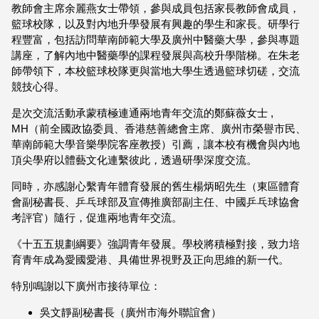
教師會主席余麗燕女士帶領，參與成員包括家長教師會成員，
籃球校隊，以及對內地升學發展有興趣的學生和家長。研學行
程豐富，包括訪問華南師範大學及廣州中醫藥大學，參與專題
講座，了解內地中醫藥學的課程發展與高校升學階梯。在朱老
師帶領下，本校籃球校隊更與當地大學生透過籃球切磋，交流
競技心得。
是次交流活動承蒙積極連通兩地青年交流的鄭蘇薇女士 ,
MH（前全國政協委員、香港慈善總會主席、廣州市榮譽市民、
華南師範大學音樂學院客座教授）引薦，讓本校有機會與內地
頂尖學府以體藝文化連繫彼此，透過研學深度交流。
同時，亦感謝心繫青年體育發展的舊生楊炳昭先生（東區體育
會副秘書長、乒乓球部及宣傳推廣部副主任、中國乒乓球協會
考評官）隨行，促進兩地青年交流。
《十五五規劃綱要》強調青年發展。學校將積極對接，致力培
育青年成為愛國愛港、具備世界視野及正向思維的新一代。
特別鳴謝以下廣州市接待單位：
吳文靜副秘書長（廣州市海外聯誼會）