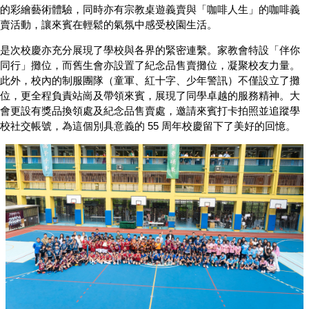
的彩繪藝術體驗，同時亦有宗教桌遊義賣與「咖啡人生」的咖啡義
賣活動，讓來賓在輕鬆的氣氛中感受校園生活。
是次校慶亦充分展現了學校與各界的緊密連繫。家教會特設「伴你
同行」攤位，而舊生會亦設置了紀念品售賣攤位，凝聚校友力量。
此外，校內的制服團隊（童軍、紅十字、少年警訊）不僅設立了攤
位，更全程負責站崗及帶領來賓，展現了同學卓越的服務精神。大
會更設有獎品換領處及紀念品售賣處，邀請來賓打卡拍照並追蹤學
校社交帳號，為這個別具意義的 55 周年校慶留下了美好的回憶。