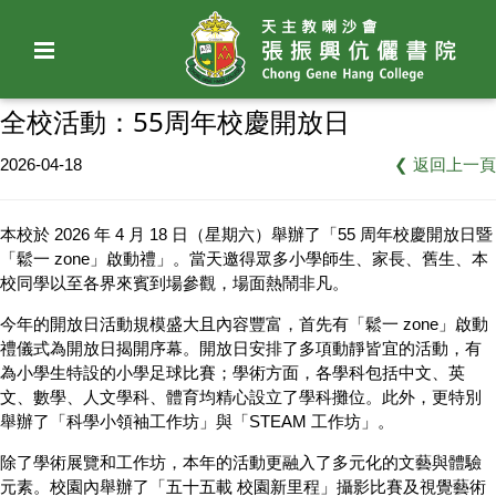
全校活動：55周年校慶開放日
2026-04-18
❮
返回上一頁
本校於 2026 年 4 月 18 日（星期六）舉辦了「55 周年校慶開放日暨
「鬆一 zone」啟動禮」。當天邀得眾多小學師生、家長、舊生、本
校同學以至各界來賓到場參觀，場面熱鬧非凡。
今年的開放日活動規模盛大且內容豐富，首先有「鬆一 zone」啟動
禮儀式為開放日揭開序幕。開放日安排了多項動靜皆宜的活動，有
為小學生特設的小學足球比賽；學術方面，各學科包括中文、英
文、數學、人文學科、體育均精心設立了學科攤位。此外，更特別
舉辦了「科學小領袖工作坊」與「STEAM 工作坊」。
除了學術展覽和工作坊，本年的活動更融入了多元化的文藝與體驗
元素。校園內舉辦了「五十五載 校園新里程」攝影比賽及視覺藝術