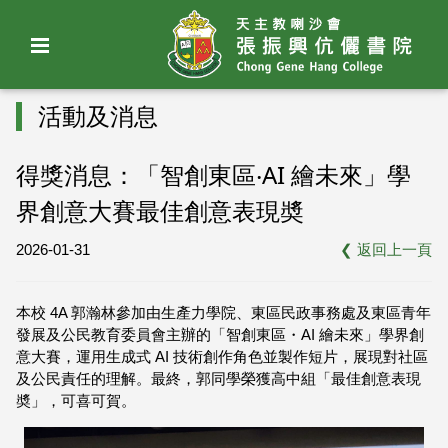
活動及消息
得獎消息：「智創東區‧AI 繪未來」學
界創意大賽最佳創意表現奬
2026-01-31
❮
返回上一頁
本校 4A 郭瀚林參加由生產力學院、東區民政事務處及東區青年
發展及公民教育委員會主辦的「智創東區・AI 繪未來」學界創
意大賽，運用生成式 AI 技術創作角色並製作短片，展現對社區
及公民責任的理解。最終，郭同學榮獲高中組「最佳創意表現
奬」，可喜可賀。