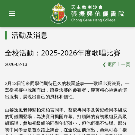
活動及消息
全校活動：2025-2026年度歌唱比賽
2026-02-13
❮
返回上一頁
2月13日迎來同學們期待已久的校園盛事——歌唱比賽決賽。一
眾從初賽中脫穎而出，躋身決賽的參賽者，穿著精心挑選的演
出服裝，展現出自己的風格和個性。
由黎逸風老師夥拍朱柏言同學、蔡依冉同學及黃浚峰同學組成
的司儀團登場，為決賽日揭開序幕。打頭陣的有初級組及高級
組獨唱，參加初級組的同學年紀雖小，但他們毫不怯場。部分
初中同學更是首次踏上舞台，在全校面前演出，勇氣可嘉！接