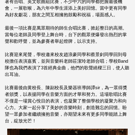
著有合唱、英文歌曲組比賽，不少中六的同學都把握最後機
會，一展歌喉，為六年中學生涯添上美好回憶。當中更有同學
為好友獻花，朋友之間互相擁抱鼓勵和祝福，場面感人。
最後一項比賽是萬眾期待的師生合唱比賽，掀起整日的高潮。
當每位老師及同學登上舞台時，台下的觀眾便爆發出熱烈的掌
聲和歡呼聲，並為參賽者舉起燈牌，以示支持。
比賽迎來尾聲，學校邀來校友趙浪豪同學和蔡景釗同學回到母
校擔任表演嘉賓，並與音樂科老師莊潔玲老師合唱；學校Band
隊也為我們表演了3首經典金曲，他們的歌聲繞樑三日，使人聽
出耳油。
比賽最後由黄校長、陳副校長及樂器班導師譚sir，為一眾得獎
者頒獎，以表揚同學在音樂方面的才華和努力。這場歌唱比賽
不僅是一場賞心悅目的表演，也凝聚了整個學校的凝聚力和向
心力。大家一起分享了美妙的音樂時刻，創造難忘的回憶。盼
望一眾參加者繼續擁抱音樂，亦期望未來有更多同學能踏上舞
台，綻放光芒！