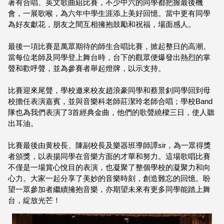
著有合唱、英文歌曲組比賽，不少中六的同學都把握最後機
會，一展歌喉，為六年中學生涯添上美好回憶。當中更有同學
為好友獻花，朋友之間互相擁抱鼓勵和祝福，場面感人。
最後一項比賽是萬眾期待的師生合唱比賽，掀起整日的高潮。
當每位老師及同學登上舞台時，台下的觀眾便爆發出熱烈的掌
聲和歡呼聲，並為參賽者舉起燈牌，以示支持。
比賽迎來尾聲，學校邀來校友趙浪豪同學和蔡景釗同學回到母
校擔任表演嘉賓，並與音樂科老師莊潔玲老師合唱；學校Band
隊也為我們表演了3首經典金曲，他們的歌聲繞樑三日，使人聽
出耳油。
比賽最後由黄校長、陳副校長及樂器班導師譚sir，為一眾得獎
者頒獎，以表揚同學在音樂方面的才華和努力。這場歌唱比賽
不僅是一場賞心悅目的表演，也凝聚了整個學校的凝聚力和向
心力。大家一起分享了美妙的音樂時刻，創造難忘的回憶。盼
望一眾參加者繼續擁抱音樂，亦期望未來有更多同學能踏上舞
台，綻放光芒！