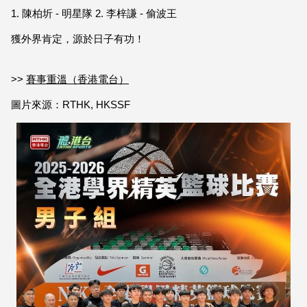
1. 陳柏圻 - 明星隊 2. 李梓謙 - 偷波王
獲外界肯定，源於日子有功！
>>
賽事重溫（香港電台）
圖片來源：RTHK, HKSSF