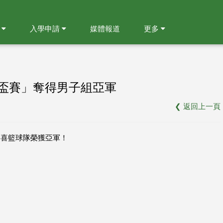
就
入學申請
媒體報道
更多
金盃賽」奪得男子組亞軍
❮
返回上一頁
行，恭喜籃球隊榮獲亞軍！