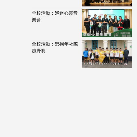
全校活動：巡迴心靈音
樂會
全校活動：55周年社際
越野賽
114,036