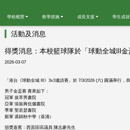
學校概覽
教學措施
成長支援
學生成
活動及消息
得獎消息：本校籃球隊於「球動全城lll
2026-03-07
「港台《球動全城 III》3x3邀請賽」於 7/3/2026 (六) 圓滿舉
男子金盃賽 賽果如下：
冠軍 拔萃男書院
亞軍 張振興伉儷書院
季軍 聖若瑟書院
殿軍 裘錦秋中學（葵涌）
頒獎嘉賓：西貢區區議員 陳志豪先生