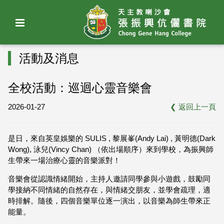
活動及消息
全校活動：巡迴心靈音樂會
2026-01-27
❮
返回上一頁
是日，來自英皇娛樂的 SULIS , 黎展峯(Andy Lai) , 黃明德(Dark
Wong), 泳兒(Vincy Chan) （依出場順序）來到學校，為振興師
生帶來一場治療心靈的音樂派對！
音樂會從認識情緒開始，主持人邀請同學參與小遊戲，鼓勵同
學接納不同情緒的自然存在，與情緒交朋友，並學會疏理，適
時排解。隨後，四個音樂單位逐一演出，以音樂為師生帶來正
能量。