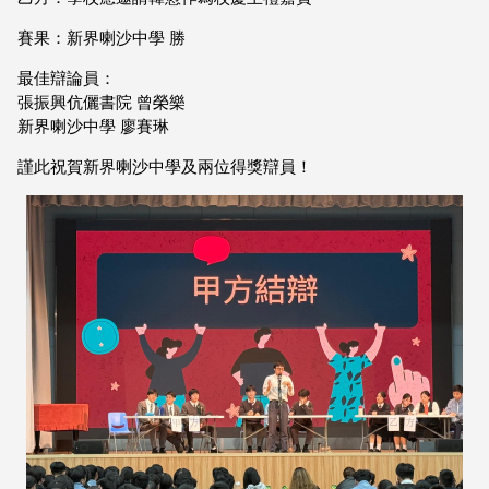
賽果：新界喇沙中學 勝
最佳辯論員：
張振興伉儷書院 曾榮樂
新界喇沙中學 廖賽琳
謹此祝賀新界喇沙中學及兩位得獎辯員！