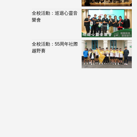
全校活動：巡迴心靈音
樂會
全校活動：55周年社際
越野賽
113,916