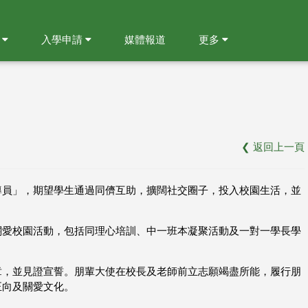
就
入學申請
媒體報道
更多
❮
返回上一頁
導員」，期望學生通過同儕互助，擴闊社交圈子，投入校園生活，並
的關愛校園活動，包括同理心培訓、中一班本凝聚活動及一對一學長學
章，並見證宣誓。朋輩大使在校長及老師前立志願竭盡所能，履行朋
正向及關愛文化。