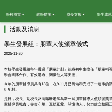
學校概覽
教學措施
成長支援
學生成
活動及消息
學生發展組：朋輩大使頒章儀式
2025-11-20
本校學生發展組每年透過「朋輩計劃」組織初中生擔任「朋輩輔
學會團隊合作、有效溝通、關懷他人等美德。
今年的朋輩輔導員共有18位，在9-11月已籌備和完成了一連串
姐配對。
是日，校長、副校長及馮珮珊老師為新一屆朋輩輔導大使頒發獎
輩輔導員職責，盡責守規、互助互愛、關懷他人，努力建立校園