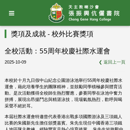
獎項及成就 - 校外比賽獎項
全校活動：55周年校慶社際水運會
2025-10-09
❮
返回上一頁
本校於十月九日假中山紀念公園游泳池舉行55周年校慶社際水
運會，藉此培養學生的團隊精神，並鼓勵同學積極參與體育活
動。是次活動獲得全校師生熱烈響應，參賽同學在泳池中奮力
拼搏，展現出昂揚鬥志與精湛泳技，現場氣氛熱烈，歡呼與喝
采聲不絕於耳。
本屆社際水運會特邀曾代表香港出戰多項國際游泳及三項鐵人
比賽的朱國新先生擔任頒獎嘉賓。朱先生現任中國香港三項鐵
人地區隊主教練，經驗豐富且熱心培育後輩。 朱先生於致辭中