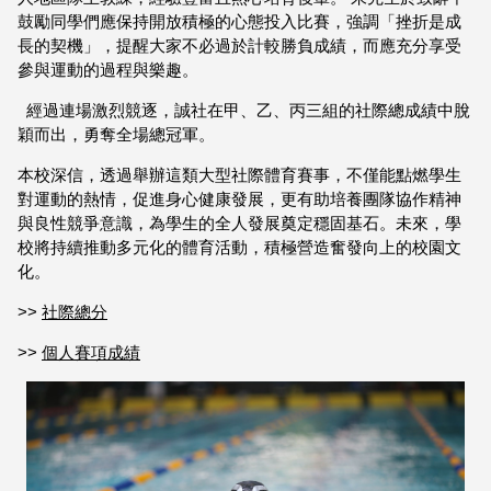
鼓勵同學們應保持開放積極的心態投入比賽，強調「挫折是成
長的契機」，提醒大家不必過於計較勝負成績，而應充分享受
參與運動的過程與樂趣。
經過連場激烈競逐，誠社在甲、乙、丙三組的社際總成績中脫
穎而出，勇奪全場總冠軍。
本校深信，透過舉辦這類大型社際體育賽事，不僅能點燃學生
對運動的熱情，促進身心健康發展，更有助培養團隊協作精神
與良性競爭意識，為學生的全人發展奠定穩固基石。未來，學
校將持續推動多元化的體育活動，積極營造奮發向上的校園文
化。
>>
社際總分
>>
個人賽項成績