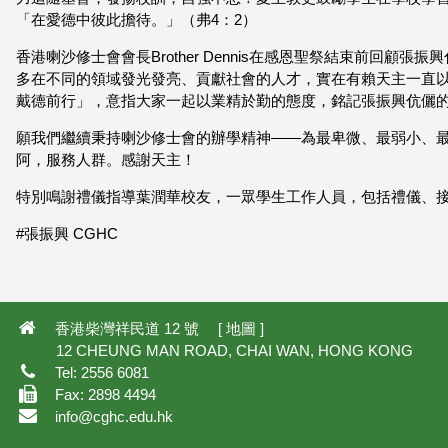
「在愛德中彼此擔待。」（弗4：2）
香港喇沙修士會會長Brother Dennis在感恩聖祭結束前回
多在不同的領域發光發亮、貢獻社會的人才，實在有賴天主一直以
戴德前行」，意指大家一起以業精於勤的態度，銘記張振興伉儷
願我們繼續秉持喇沙修士會的辦學精神——為最卑微、最弱小、
阿，服務人群。感謝天主！
特別鳴謝禮儀指導葉潤華校友，一眾學生工作人員，包括禮儀、
#張振興 CGHC
香港柴灣祥民道 12 號 [
地圖
]
12 CHEUNG MAN ROAD, CHAI WAN, HONG KONG
Tel: 2556 6081
Fax: 2898 4494
info@cghc.edu.hk