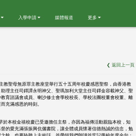
就
入學申請
媒體報道
更多
❮
返回上一頁
天主教聖母無原罪主教座堂舉行五十五周年校慶感恩聖祭，由香港教
、助理主任司鐸譚永明神父、聖瑪加利大堂主任司鐸金容載神父、聖
沙教育諮議會成員、喇沙修士會學校校長、學校法團校董會校董、離
嚴而充滿感恩的時刻。
享了他早於本校金禧校慶已受邀擔任主祭，亦因為福傳活動親臨本校，知
基督的愛充滿張振興伉儷書院，讓全體成員懷著信德熱誠的信念，勉
習之餘，也要聆聽上主的話，並帶領我們朗讀並牢記學校年度金句：