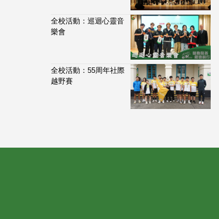
全校活動：巡迴心靈音
樂會
全校活動：55周年社際
越野賽
113,888