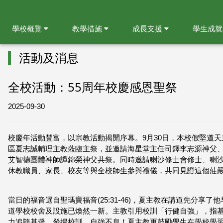
學校概覽
教學措施
成長支援
學生成
活動及消息
全校活動：55周年校慶感恩聖祭
2025-09-30
校慶年活動豐富，以宗教活動揭開序幕。9月30日，本校假堅道
區夏志誠輔理主教蒞臨主祭，並邀請海星堂主任司鐸李志源神父
艾智德團體神師譚錦榮神父共祭。同時邀請喇沙修士會修士、喇
休教職員、家長、校友等與全校師生參與禮儀，共同見證這個莊
當日的福音選自聖瑪竇福音(25:31-46)，夏主教在講道先分
道學校校舍及設施已煥然一新。主教引用校訓「行健自強」，指
力追隨基督，發揚校訓，自強不息！夏主教更鼓勵學生在學校學