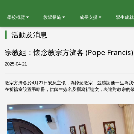
學校概覽
教學措施
成長支援
學生成
活動及消息
宗教組：懷念教宗方濟各 (Pope Francis)
2025-04-21
教宗方濟各於4月21日安息主懷，為悼念教宗，並感謝他一生為
在祈禱室設置弔唁冊，供師生簽名及撰寫祈禱文，表達對教宗的