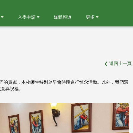
就
入學申請
媒體報道
更多
❮
返回上一頁
我們的貢獻，本校師生特別於早會時段進行悼念活動。此外，我們還
敬意與祝福。