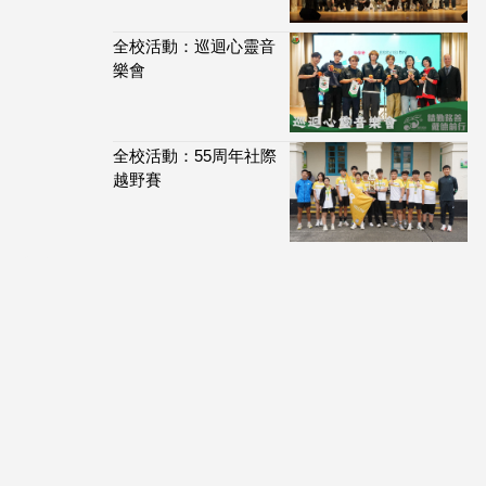
全校活動：巡迴心靈音
樂會
全校活動：55周年社際
越野賽
114,017