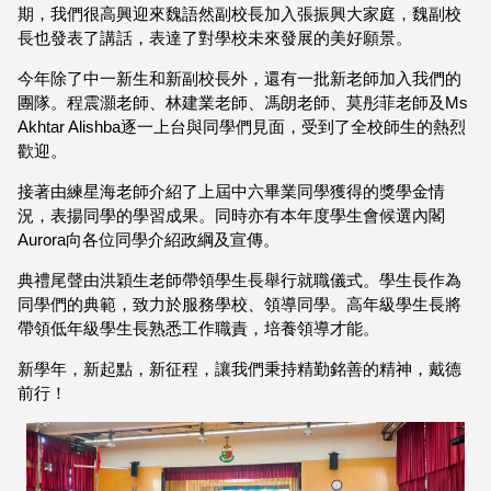
期，我們很高興迎來魏語然副校長加入張振興大家庭，魏副校
長也發表了講話，表達了對學校未來發展的美好願景。
今年除了中一新生和新副校長外，還有一批新老師加入我們的
團隊。程震灝老師、林建業老師、馮朗老師、莫彤菲老師及Ms
Akhtar Alishba逐一上台與同學們見面，受到了全校師生的熱烈
歡迎。
接著由練星海老師介紹了上屆中六畢業同學獲得的獎學金情
況，表揚同學的學習成果。同時亦有本年度學生會候選內閣
Aurora向各位同學介紹政綱及宣傳。
典禮尾聲由洪穎生老師帶領學生長舉行就職儀式。學生長作為
同學們的典範，致力於服務學校、領導同學。高年級學生長將
帶領低年級學生長熟悉工作職責，培養領導才能。
新學年，新起點，新征程，讓我們秉持精勤銘善的精神，戴德
前行！