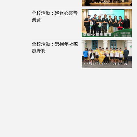
全校活動：巡迴心靈音
樂會
全校活動：55周年社際
越野賽
113,899