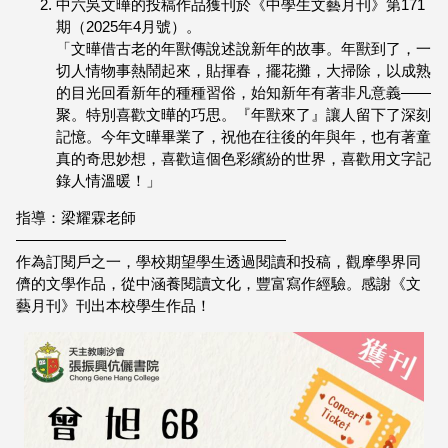
中六吳文曄的投稿作品獲刊於《中學生文藝月刊》第171
期（2025年4月號）。
「文曄借古老的年獸傳說述說新年的故事。年獸到了，一
切人情物事熱鬧起來，貼揮春，擺花攤，大掃除，以成熟
的目光回看新年的種種習俗，始知新年有著非凡意義——
聚。特別喜歡文曄的巧思。『年獸來了』讓人留下了深刻
記憶。今年文曄畢業了，祝他在往後的年與年，也有著童
真的奇思妙想，喜歡這個色彩繽紛的世界，喜歡用文字記
錄人情溫暖！」
指導：梁耀霖老師
——————————————————
作為訂閱戶之一，學校期望學生透過閱讀和投稿，觀摩學界同
儕的文學作品，從中涵養閱讀文化，豐富寫作經驗。感謝《文
藝月刊》刊出本校學生作品！