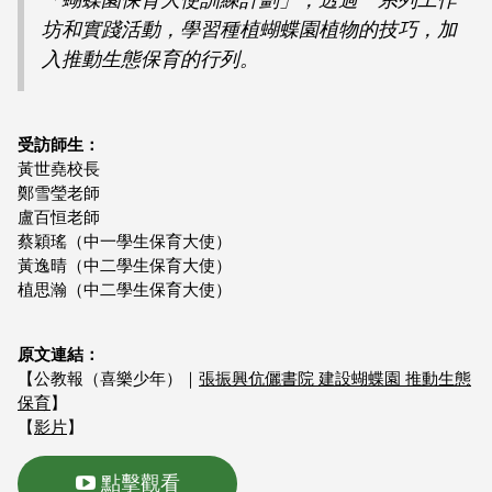
坊和實踐活動，學習種植蝴蝶園植物的技巧，加
入推動生態保育的行列。
受訪師生：
黃世堯校長
鄭雪瑩老師
盧百恒老師
蔡穎瑤（中一學生保育大使）
黃逸晴（中二學生保育大使）
植思瀚（中二學生保育大使）
原文連結：
【公教報（喜樂少年）｜
張振興伉儷書院 建設蝴蝶園 推動生態
保育
】
【
影片
】
點擊觀看