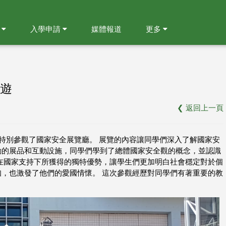
就
入學申請
媒體報道
更多
遊
❮
返回上一頁
，特別參觀了國家安全展覽廳。 展覽的內容讓同學們深入了解國家安
動的展品和互動設施，同學們學到了總體國家安全觀的概念，並認識
在國家支持下所獲得的獨特優勢，讓學生們更加明白社會穩定對於個
，也激發了他們的愛國情懷。 這次參觀經歷對同學們有著重要的教