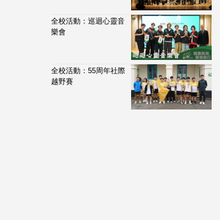
全校活動：巡迴心靈音
樂會
全校活動：55周年社際
越野賽
114,079