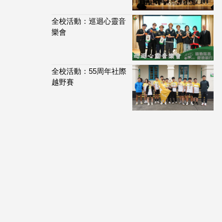
全校活動：巡迴心靈音
樂會
全校活動：55周年社際
越野賽
113,895