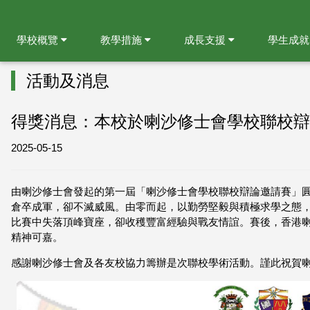
學校概覽
教學措施
成長支援
學生成
活動及消息
得獎消息：本校於喇沙修士會學校聯校辯
2025-05-15
由喇沙修士會發起的第一屆「喇沙修士會學校聯校辯論邀請賽」
倉卒成軍，卻不滅威風。由零而起，以勤勞堅毅與積極求學之態，戰
比賽中失落頂峰寶座，卻收穫豐富經驗與戰友情誼。賽後，香港喇沙會會長
精神可嘉。
感謝喇沙修士會及各友校協力籌辦是次聯校學術活動。謹此祝賀