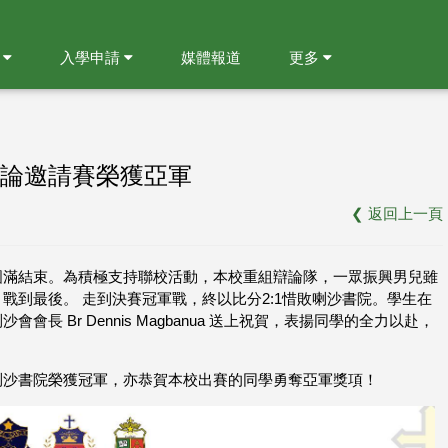
就
入學申請
媒體報道
更多
論邀請賽榮獲亞軍
❮
返回上一頁
圓滿結束。為積極支持聯校活動，本校重組辯論隊，一眾振興男兒雖
到最後。 走到決賽冠軍戰，終以比分2:1惜敗喇沙書院。學生在
 Br Dennis Magbanua 送上祝賀，表揚同學的全力以赴，
喇沙書院榮獲冠軍，亦恭賀本校出賽的同學勇奪亞軍獎項！