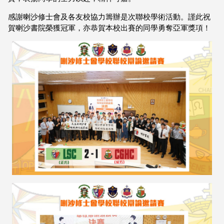
感謝喇沙修士會及各友校協力籌辦是次聯校學術活動。謹此祝
賀喇沙書院榮獲冠軍，亦恭賀本校出賽的同學勇奪亞軍獎項！