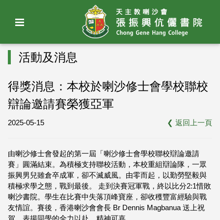
活動及消息
得獎消息：本校於喇沙修士會學校聯校
辯論邀請賽榮獲亞軍
2025-05-15
❮
返回上一頁
由喇沙修士會發起的第一屆「喇沙修士會學校聯校辯論邀請
賽」圓滿結束。為積極支持聯校活動，本校重組辯論隊，一眾
振興男兒雖倉卒成軍，卻不滅威風。由零而起，以勤勞堅毅與
積極求學之態，戰到最後。 走到決賽冠軍戰，終以比分2:1惜敗
喇沙書院。學生在比賽中失落頂峰寶座，卻收穫豐富經驗與戰
友情誼。賽後，香港喇沙會會長 Br Dennis Magbanua 送上祝
賀，表揚同學的全力以赴，精神可嘉。