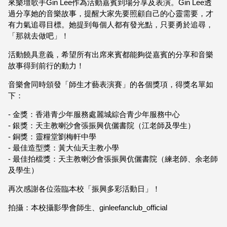
來樂壇歌手Gin Lee作為活動嘉賓到場分享及表演。Gin Lee透
過分享她的音樂故事，提醒大家先要照顧自己的心靈需要，才
有力氣追尋目標。她提到每個人都有發光點，只要勇於追尋，
「那就去做吧」！
活動饒具意義，希望所有出席來賓都能夠從嘉賓的分享和音樂
故事得到前行的動力！
音樂會同時頒發「師生才藝表演賽」的各個獎項，得獎名單如
下：
- 金獎：香港青少年服務處麗城綜合青少年服務中心
- ⁠銀獎：天主教喇沙會張振興伉儷書院（江老師及學生）
- ⁠銅獎：靈糧堂劉梅軒中學
- ⁠最佳造型獎：黃大仙天主教小學
- ⁠最佳拍檔獎：天主教喇沙會張振興伉儷書院（練老師、余老師
及學生）
再次感謝各位蒞臨本校「振興多彩活動日」！
拍攝：本校攝影學會師生、ginleefanclub_official