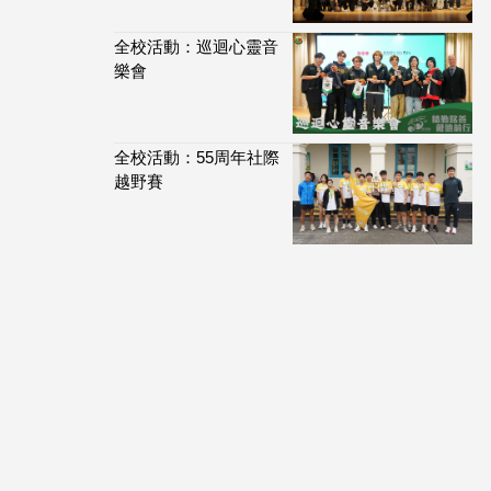
全校活動：巡迴心靈音
樂會
全校活動：55周年社際
越野賽
113,880