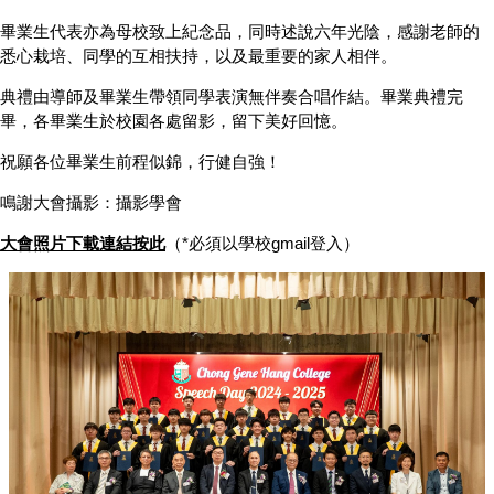
畢業生代表亦為母校致上紀念品，同時述說六年光陰，感謝老師的
悉心栽培、同學的互相扶持，以及最重要的家人相伴。
典禮由導師及畢業生帶領同學表演無伴奏合唱作結。畢業典禮完
畢，各畢業生於校園各處留影，留下美好回憶。
祝願各位畢業生前程似錦，行健自強！
鳴謝大會攝影：攝影學會
大會照片下載連結按此
（*必須以學校gmail登入）