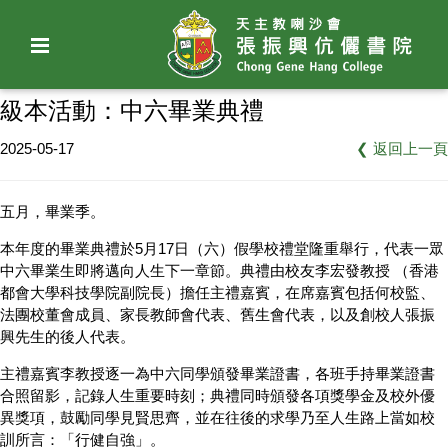
級本活動：中六畢業典禮
2025-05-17
❮
返回上一頁
五月，畢業季。
本年度的畢業典禮於5月17日（六）假學校禮堂隆重舉行，代表一眾
中六畢業生即將邁向人生下一章節。典禮由校友李宏發教授 （香港
都會大學科技學院副院長）擔任主禮嘉賓，在席嘉賓包括何校監、
法團校董會成員、家長教師會代表、舊生會代表，以及創校人張振
興先生的後人代表。
主禮嘉賓李教授逐一為中六同學頒發畢業證書，各班手持畢業證書
合照留影，記錄人生重要時刻；典禮同時頒發各項獎學金及校外優
異獎項，鼓勵同學見賢思齊，並在往後的求學乃至人生路上當如校
訓所言：「行健自強」。