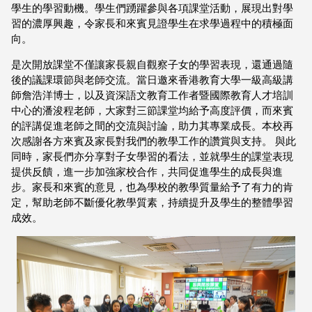
學生的學習動機。學生們踴躍參與各項課堂活動，展現出對學
習的濃厚興趣，令家長和來賓見證學生在求學過程中的積極面
向。
是次開放課堂不僅讓家長親自觀察子女的學習表現，還通過隨
後的議課環節與老師交流。當日邀來香港教育大學一級高級講
師詹浩洋博士，以及資深語文教育工作者暨國際教育人才培訓
中心的潘浚程老師，大家對三節課堂均給予高度評價，而來賓
的評講促進老師之間的交流與討論，助力其專業成長。本校再
次感謝各方來賓及家長對我們的教學工作的讚賞與支持。 與此
同時，家長們亦分享對子女學習的看法，並就學生的課堂表現
提供反饋，進一步加強家校合作，共同促進學生的成長與進
步。家長和來賓的意見，也為學校的教學質量給予了有力的肯
定，幫助老師不斷優化教學質素，持續提升及學生的整體學習
成效。