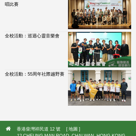
唱比賽
全校活動：巡迴心靈音樂會
全校活動：55周年社際越野賽
114,066
香港柴灣祥民道 12 號 [
地圖
]
12 CHEUNG MAN ROAD, CHAI WAN, HONG KONG