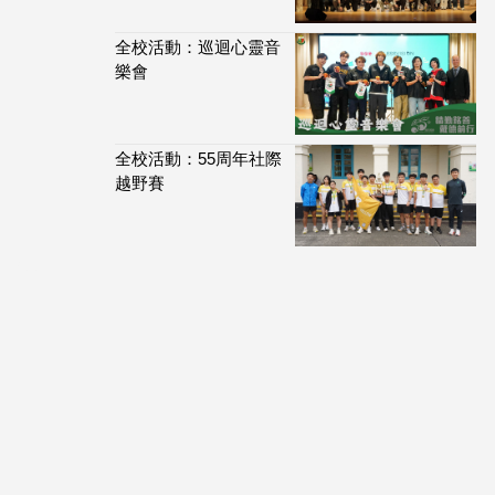
全校活動：巡迴心靈音
樂會
全校活動：55周年社際
越野賽
113,991