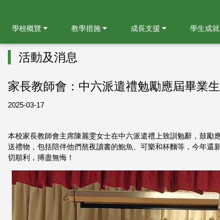
學校概覽
教學措施
成長支援
學生成
活動及消息
家長教師會：中六派遣禮勉勵應屆畢業生
2025-03-17
本校家長教師會主席陳麗雯女士在中六派遣禮上致訓勉辭，鼓勵
送禮物，包括陪伴他們熬夜讀書的鮑魚、可樂和杯麵等，今年還新
切順利，搏盡無悔！