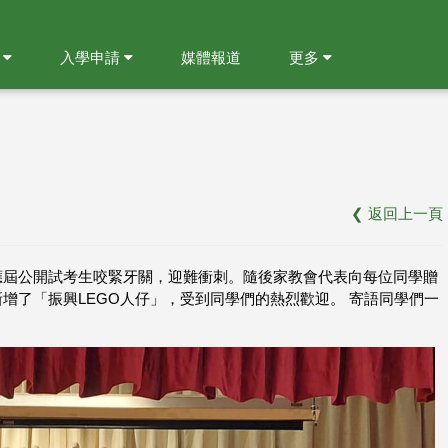
就
入學申請
媒體報道
更多
❮
返回上一頁
應屆公開試考生咬緊牙關，迎難衝刺。隨後家教會代表向每位同學贈
增了「振興LEGO人仔」，受到同學們的熱烈歡迎。 寄語同學們一