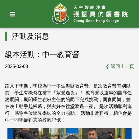
活動及消息
級本活動：中一教育營
2025-03-08
❮
返回上一頁
踏入下學期，學校為中一學生舉辦教育營。是次教育營有別以
前，學生有機會在禮堂「紥營過夜」！ 教育營以連串的團隊任
務展開，期間學生在班主任的陪同下完成挑戰，同食同樂，並
在晚上動手起帳幕，與友好在禮堂渡過一夜。 是次活動順利進
行，感謝各位學兄學妹的全力協助！ 活動非常難得，相信會是
中一同學最難忘的校園記憶！