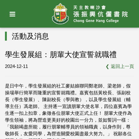
活動及消息
學生發展組：朋輩大使宣誓就職禮
2024-12-11
❮
返回上一頁
是日中午，學生發展組的社工麥姑娘聯同鄭老師、梁老師，假
操場舉行簡單而隆重的宣誓就職禮。嘉賓包括黃校長、張副校
長（學生發展）、陳副校長（學與教），以及學生發展組（輔
導主任）馮老師。 主持逐一宣讀朋輩大使名單，四位嘉賓為學
生逐一扣上扣章，象徵各位朋輩大使正式上任！ 朋輩大使作為
學生領袖，將為營造更美好的校園出一分力，並如誓詞一樣：
「我願竭盡所能，履行朋輩輔導員的領袖職責，以身作則，尊
敬師長，友愛同學，為營造關愛校園盡最大努力。」 祝願各位