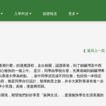
就
入學申請
媒體報道
更多
❮
返回上一頁
香港潮什麼」的適應課程，走出校園，認識香港，到了銅鑼灣及中西
心愉快的一個上午。 是日，同學由學校出發，先乘港鐵到銅鑼灣希
，最後以香港大學為終點。，途中同學須完成不同任務，包括找一本指定
內容，都是同學自行設計，發揮創意之餘，亦令大家對香港有進一步
學小常識」表格，便盡興而歸。
活環境，期望他們好好享受「振興生活」，度過愉快學生生涯美麗的