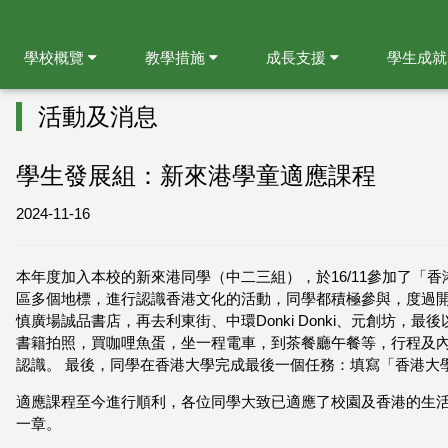
學校概覽
教學措施
成長支援
學生成
活動及消息
學生發展組：新來港學童適應課程
2024-11-16
本年度加入本校的新來港同學（中二三組），於16/11參加了「
區多個地標，進行認識香港文化的活動，同學都積極參與，度過開
慎廣場誠品書店，再去利東街、中環Donki Donki、元創坊
書籍拍照，買咖哩魚蛋，坐一程電車，到茶餐廳午餐等，行程及
認識。 最後，同學在香港大學完成最後一個任務：填寫「香港大
適應課程至今進行順利，各位同學大致已適應了校園及香港的生
一章。