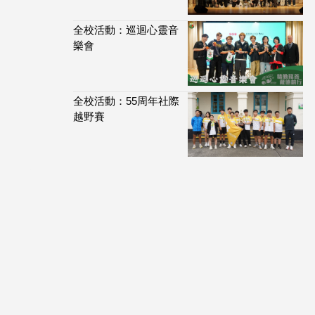
全校活動：巡迴心靈音
樂會
全校活動：55周年社際
越野賽
113,915