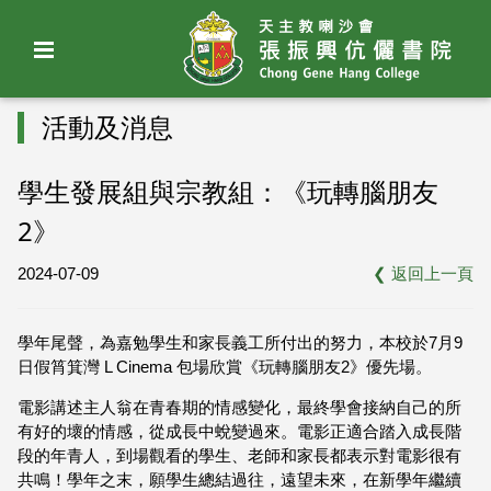
活動及消息
學生發展組與宗教組：《玩轉腦朋友
2》
2024-07-09
❮
返回上一頁
學年尾聲，為嘉勉學生和家長義工所付出的努力，本校於7月9
日假筲箕灣 L Cinema 包場欣賞《玩轉腦朋友2》優先場。
電影講述主人翁在青春期的情感變化，最終學會接納自己的所
有好的壞的情感，從成長中蛻變過來。電影正適合踏入成長階
段的年青人，到場觀看的學生、老師和家長都表示對電影很有
共鳴！學年之末，願學生總結過往，遠望未來，在新學年繼續